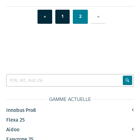
«
1
2
»
GAMME ACTUELLE
Innobus Pro8
Flexa 25
Aidoo
Easyzone 25