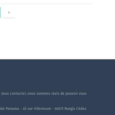
»
!
à nous contacter, nous sommes ravis de pouvoir vous
uble Panama - 45 rue Villeneuve - 94573 Rungis Cédex