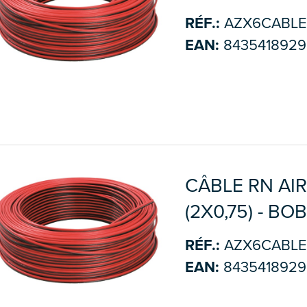
RÉF.:
AZX6CABLE
EAN:
8435418929
CÂBLE RN AI
(2X0,75) - BO
RÉF.:
AZX6CABL
EAN:
8435418929