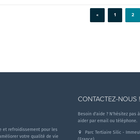
«
1
2
CONTACTEZ-NOUS 
Besoin d'aide ? N'hésitez pas 
aider par email ou téléphone.
 et refroidissement pour les
Parc Tertiaire Silic - Imme
améliorer votre qualité de vie
(France)