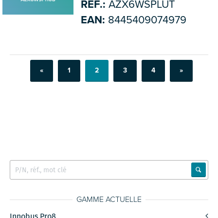
RÉF.:
AZX6WSPLUT
EAN:
8445409074979
«
1
2
3
4
»
GAMME ACTUELLE
Innobus Pro8