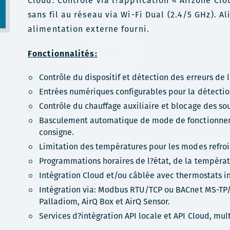
Cloud. Contrôle via l?application « Airzone Clo
sans fil au réseau via Wi-Fi Dual (2.4/5 GHz). A
alimentation externe fourni.
Fonctionnalités
:
Contrôle du dispositif et détection des erreurs de l
Entrées numériques configurables pour la détectio
Contrôle du chauffage auxiliaire et blocage des so
Basculement automatique de mode de fonctionnem
consigne.
Limitation des températures pour les modes refroi
Programmations horaires de l?état, de la températu
Intégration Cloud et/ou câblée avec thermostats inte
Intégration via: Modbus RTU/TCP ou BACnet MS-TP/I
Palladiom, AirQ Box et AirQ Sensor.
Services d?intégration API locale et API Cloud, mu