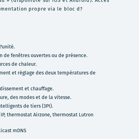
ud » (disponible sur iOS et Android). Accès
limentation propre via le bloc d?
?unité.
n de fenêtres ouvertes ou de présence.
urces de chaleur.
ent et réglage des deux températures de
dissement et chauffage.
re, des modes et de la vitesse.
lligents de tiers (3PI).
P, thermostat Airzone, thermostat Lutron
lticast mDNS