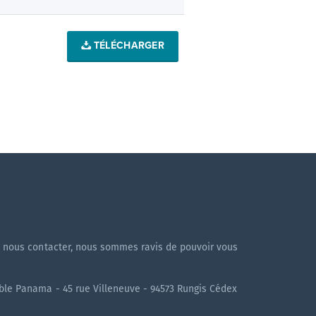
TÉLÉCHARGER
!
à nous contacter, nous sommes ravis de pouvoir vous
uble Panama - 45 rue Villeneuve - 94573 Rungis Cédex