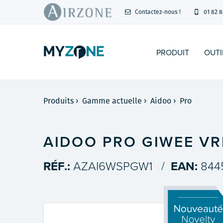
Contactez-nous !
01 82 8
PRODUIT
OUTI
Produits
›
Gamme actuelle
›
Aidoo
›
Pro
AIDOO PRO GIWEE VR
RÉF.:
AZAI6WSPGW1
/
EAN:
844