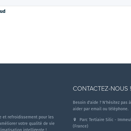
oud
CONTACTEZ-NOUS 
Besoin d'aide ? N'hésitez pas 
aider par email ou téléphone.
 et refroidissement pour les
Parc Tertiaire Silic - Imme
améliorer votre qualité de vie
(France)
matisation intelligente !