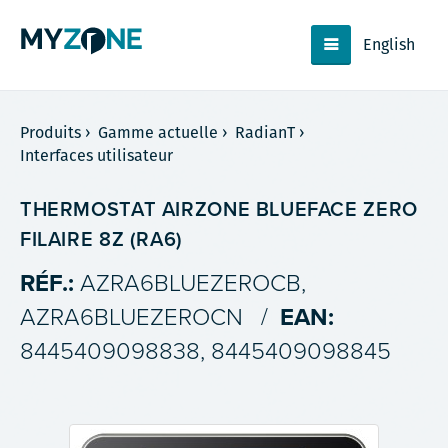
English
Produits
›
Gamme actuelle
›
RadianT
›
Interfaces utilisateur
THERMOSTAT AIRZONE BLUEFACE ZERO
FILAIRE 8Z (RA6)
RÉF.:
AZRA6BLUEZEROCB,
AZRA6BLUEZEROCN
/
EAN:
8445409098838, 8445409098845