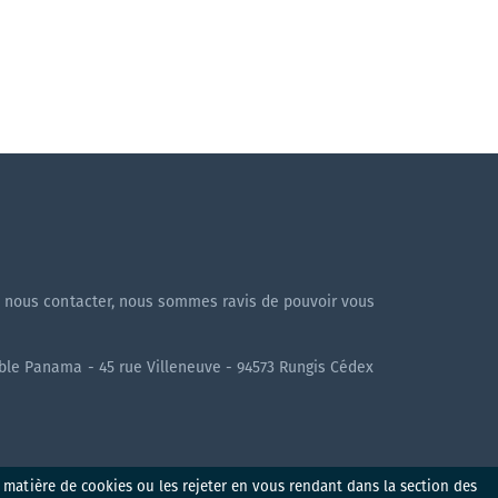
!
à nous contacter, nous sommes ravis de pouvoir vous
uble Panama - 45 rue Villeneuve - 94573 Rungis Cédex
n matière de cookies ou les rejeter en vous rendant dans la section des