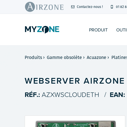
Contactez-nous !
01 82 8
PRODUIT
OUTI
Produits
›
Gamme obsolète
›
Acuazone
›
Platin
WEBSERVER AIRZONE
RÉF.:
AZXWSCLOUDETH
/
EAN: