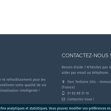
CONTACTEZ-NOUS 
Besoin d'aide ? N'hésitez pas 
aider par email ou téléphone.
 et refroidissement pour les
Parc Tertiaire Silic - Imme
améliorer votre qualité de vie
(France)
matisation intelligente !
01 82 88 51 19
Contactez-nous !
 fins analytiques et statistiques. Vous pouvez modifier vos préférences e