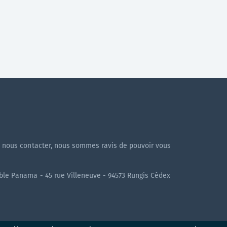
!
à nous contacter, nous sommes ravis de pouvoir vous
uble Panama - 45 rue Villeneuve - 94573 Rungis Cédex