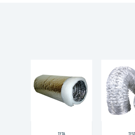
TFTA
TFS