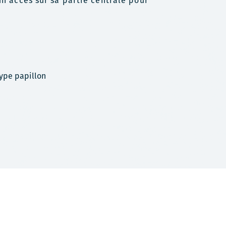
un accès sur sa partie centrale pour
type papillon