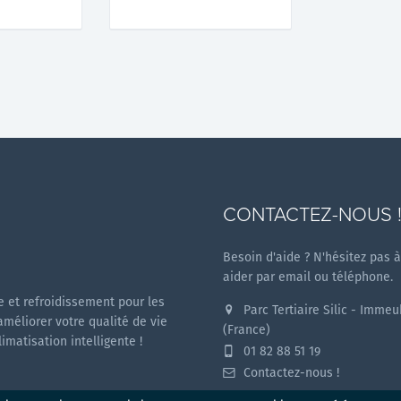
CONTACTEZ-NOUS 
Besoin d'aide ? N'hésitez pas 
aider par email ou téléphone.
 et refroidissement pour les
Parc Tertiaire Silic - Imme
améliorer votre qualité de vie
(France)
matisation intelligente !
01 82 88 51 19
Contactez-nous !