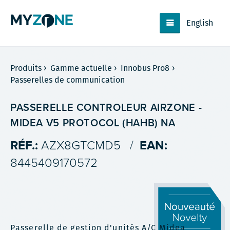
English
Produits
›
Gamme actuelle
›
Innobus Pro8
›
Passerelles de communication
PASSERELLE CONTROLEUR AIRZONE -
MIDEA V5 PROTOCOL (HAHB) NA
RÉF.:
AZX8GTCMD5
/
EAN:
8445409170572
Passerelle de gestion d'unités A/C Midea