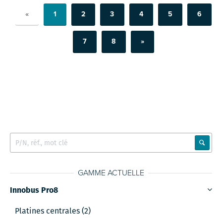
«
1
2
3
4
5
6
7
8
»
GAMME ACTUELLE
Innobus Pro8
Platines centrales (2)