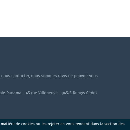
!
à nous contacter, nous sommes ravis de pouvoir vous
uble Panama - 45 rue Villeneuve - 94573 Rungis Cédex
n matière de cookies ou les rejeter en vous rendant dans la section des