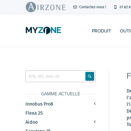
Contactez-nous !
01 82 8
PRODUIT
OUTI
D
GAMME ACTUELLE
l'
Innobus Pro8
l'
D
Flexa 25
pr
Aidoo
To