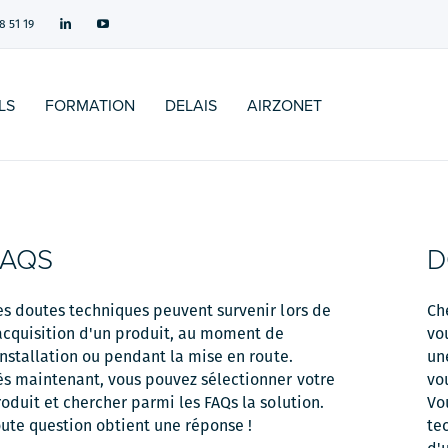
8 51 19
LS
FORMATION
DELAIS
AIRZONET
FAQS
D
es doutes techniques peuvent survenir lors de
Ch
acquisition d'un produit, au moment de
vo
installation ou pendant la mise en route.
un
ès maintenant, vous pouvez sélectionner votre
vo
oduit et chercher parmi les FAQs la solution.
Vo
ute question obtient une réponse !
te