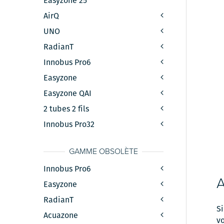
Easyzone 25
AirQ
UNO
RadianT
Innobus Pro6
Easyzone
Easyzone QAI
2 tubes 2 fils
Innobus Pro32
GAMME OBSOLÈTE
Innobus Pro6
Easyzone
RadianT
Si
Acuazone
vo