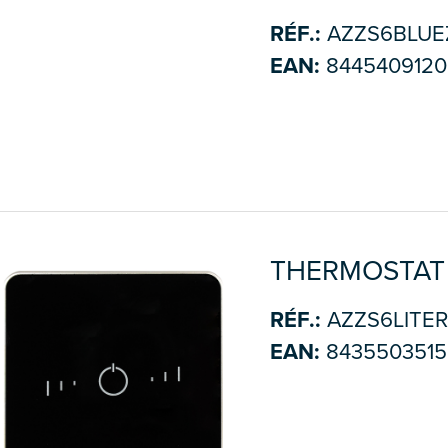
RÉF.:
AZZS6BLUE
EAN:
8445409120
THERMOSTAT L
RÉF.:
AZZS6LITER
EAN:
8435503515