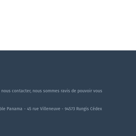
!
à nous contacter, nous sommes ravis de pouvoir vous
uble Panama - 45 rue Villeneuve - 94573 Rungis Cédex