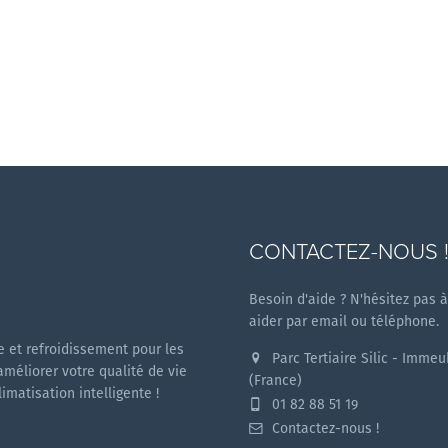
CONTACTEZ-NOUS 
Besoin d'aide ? N'hésitez pas 
aider par email ou téléphone.
 et refroidissement pour les
Parc Tertiaire Silic - Imme
améliorer votre qualité de vie
(France)
matisation intelligente !
01 82 88 51 19
Contactez-nous !