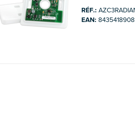
RÉF.:
AZC3RADIA
EAN:
8435418908