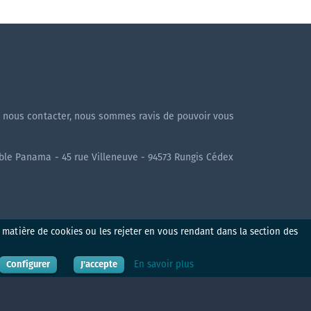
!
à nous contacter, nous sommes ravis de pouvoir vous
uble Panama - 45 rue Villeneuve - 94573 Rungis Cédex
n matière de cookies ou les rejeter en vous rendant dans la section des
Configurer
J'accepte
En savoir plus
ique de cookies
Produit
Formation
S'identifier