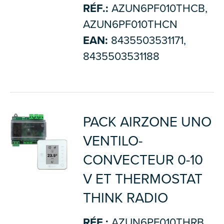
RÉF.:
AZUN6PF010THCB,
AZUN6PF010THCN
EAN:
8435503531171,
8435503531188
PACK AIRZONE UNO
VENTILO-
CONVECTEUR 0-10
V ET THERMOSTAT
THINK RADIO
RÉF.:
AZUN6PF010THRB,