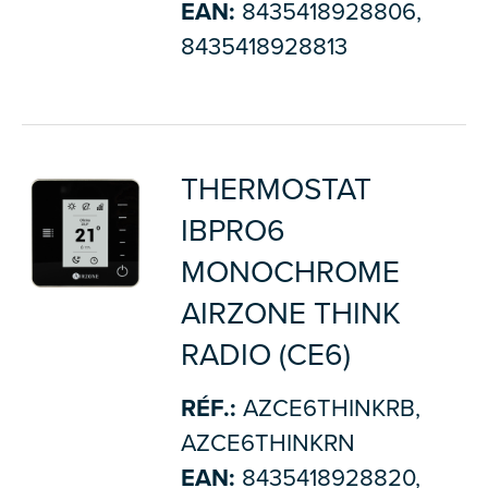
EAN:
8435418928806,
8435418928813
THERMOSTAT
IBPRO6
MONOCHROME
AIRZONE THINK
RADIO (CE6)
RÉF.:
AZCE6THINKRB,
AZCE6THINKRN
EAN:
8435418928820,