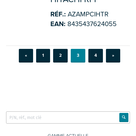
RÉF.:
AZAMPCIHTR
EAN:
8435437624055
«
1
2
3
4
»